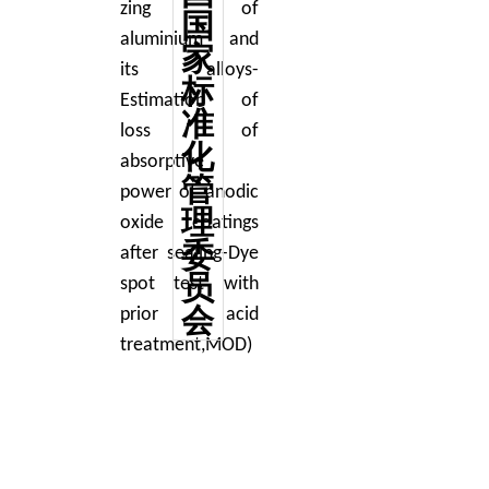
zing of
国
aluminium and
家
its alloys-
标
Estimation
of
准
loss of
化
absorptive
管
power of anodic
理
oxide coatings
委
after
sealing-Dye
员
spot test with
会
prior acid
treatment,MOD)