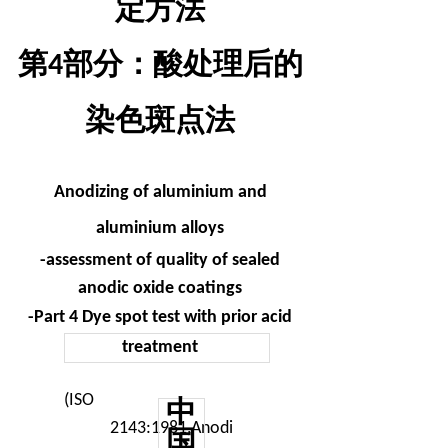
定方法
第
部分：酸处理后的
4
染色斑点法
Anodizing of aluminium and
aluminium alloys
-assessment of quality of sealed
anodic oxide coatings
-Part 4 Dye spot test with prior acid
treatment
(ISO
中
2143:1981,Anodi
国