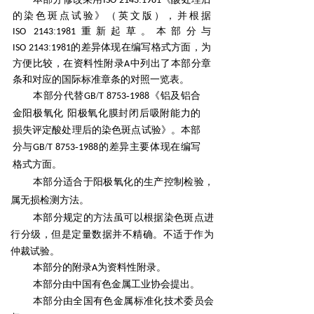
ISO
2143
1981
的染色斑点试验》（英文版），并根据
:
重
新起草。本部分与
ISO
2143
1981
:
的差异体现在编写格式方面，为
ISO
2143
1981
方便比较，在资料性附录
中列出
了本部分章
A
条和对应的国际标准章条的对照一览表。
本部分代替
/
-
《铝及铝合
GB
T
8753
1988
金阳极氧化 阳极氧化膜封闭后吸附能力的
损失评定
酸处理后的染色斑点试验》。本部
分与
/
-
的差异主要体现在编写
GB
T
8753
1988
格式方面。
本部分适合于阳极氧化的生产控制检验，
属无损检测方法。
本部分规定的方法虽可以根据染色斑点进
行分级，但是定量数据并不精确。不适于作为
仲裁试验。
本部分的附录
为资料性附录。
A
本部分由中国有色金属工业协会提出。
本部分由全国有色金属标准化技术委员会