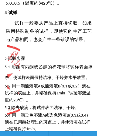
.
±
.
（温度约为
℃）。
5
0
0
5
23
试样
4
试样一般要从产品上直接切取。如果
采用特殊制备的试样，即使它的生产工艺
与产品相同，也会产
生一些错误的结果。
试验步骤
5
.
用蘸有丙酮或乙醇的棉花球将试样表面擦
5
1
净，使试样表面保持洁净、干燥并水平放置。
.
用一滴酸溶液
或酸溶液
(
.
或
.
）滴在
5
2
A
B
3
1
3
2
试样的表面上，并精确保持
（试验溶液温
1min
度
约
23℃）。
.
除去酸滴，将试件表面洗净、干燥。
5
3
.
用一滴染色溶液
或染色溶液
(
.
或
.
）
5
4
A
B
3
3
3
4
滴在已用酸处理过的斑点上，并使溶液在试样
上精
确保持
1min。