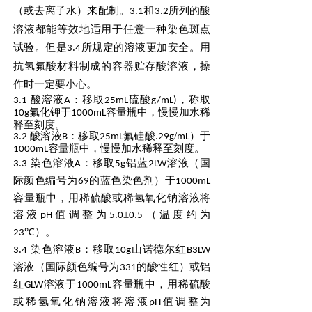
（或去离子水）来配制。
.
和
.
所列的酸
3
1
3
2
溶液都能等效地
适用于任意一种染色斑点
试验。但是
.
所规定的溶液更加安全。用
3
4
抗氢氟酸材料制成的容器贮存酸
溶液，操
作时一定要小心。
.
酸溶液
：移取
硫酸
，称取
3
1
A
25mL
g/mL)
氟化钾于
容量瓶中，慢慢加水稀
10g
1000mL
释至刻度。
.
酸溶液
：移取
氟硅酸
/
）于
3
2
B
25mL
.29g
mL
容量瓶中，慢慢加水稀释至
刻度。
1000mL
.
染色溶液
：移取
铝蓝
溶液（国
3
3
A
5g
2LW
际颜色编号为
的蓝色染色剂）于
69
1000mL
容量瓶中，
用稀硫酸或稀氢氧化钠溶液将
溶液
值调整为
.
±
.
（温度约为
pH
5
0
0
5
℃）。
23
.
染色溶液
：移取
山诺德尔红
3
4
B
10g
B3LW
溶液（国际颜色编号为
的酸性红）或铝
331
红
溶液
于
容量瓶中，用稀硫酸
GLW
1000mL
或稀氢氧化钠溶液将溶液
值调整为
pH