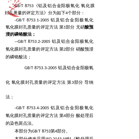
/
《铝及铝合金阳极氧化 氧化膜
GB
T
8753
封孔质量的评定方法》分为如下
个部分：
4
-
/
.
-
铝及铝合金阳极氧化
GB
T
8753
1
2005
氧化膜封孔质量的评定方法 第
部分 无硝
酸预
1
浸的磷铬酸法；
--
/
.
-
铝及铝合金阳极氧化
GB
T
8753
2
2005
氧化膜封孔质量的评定方法 第
部分 硝酸
预浸
2
的磷铬酸法；
/
.
-
铝及铝合金阳极氧
GB
T
8753
3
2005
化 氧化膜封孔质量的评定方法 第
部分 导
纳
3
法；
-
/
.
-
铝及铝合金阳极氧化
GB
T
8753
4
2005
氧化膜封孔质量的评定方法 第
部分 酸处
理后
4
的染色斑点法。
本部分为
/
第
部分。
GB
T
8753
4
本部分修改采用
:
《酸处理后