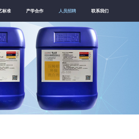
艺标准
产学合作
人员招聘
联系我们
艺标准
产学合作
人员招聘
联系我们