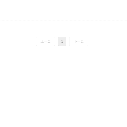
上一页
1
下一页