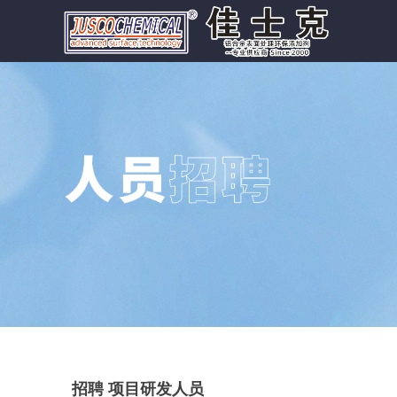
招聘 项目研发人员