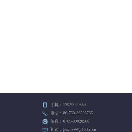
手机：
13929070669
电话：
86-769-89296766
传真：
0769-39028566
邮箱：
jusco999@163.com