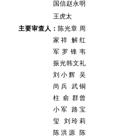
国信
赵永明
王虎太
主要审查人：
陈光章 周
家祥 解红
军 罗 锋 韦
振光
韩文礼
刘小辉 吴
尚兵 武铜
柱 俞 群
曾
小军 路宝
玺 刘玲莉
陈洪源 陈