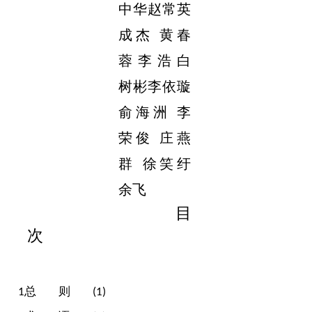
中华
赵常英
成杰 黄春
蓉 李 浩 白
树彬
李依璇
俞海洲 李
荣俊 庄燕
群 徐笑纡
余飞
目
次
总
则
1
(1)