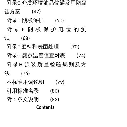
附录
介质环境油品储罐常用防腐
C
蚀方案
(47)
附录
阴极保护
D
(50)
附录
阴极保护电位的测
E
试
(68)
附录
磨料和表面处理
F
(70)
附录
露点温度值查对表
G
(74)
附录
涂装质量检验规则及方
H
法
(76)
本标准用词说明
(79)
引用标准名录
(80)
附：条文说明
(83)
Contents