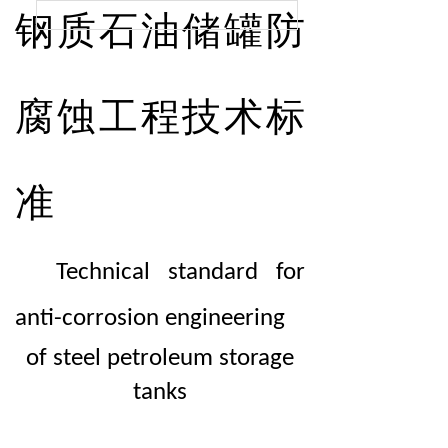
钢质石油储罐防
腐蚀工程技术标
准
Technical standard for
anti-corrosion engineering
of steel petroleum storage
tanks