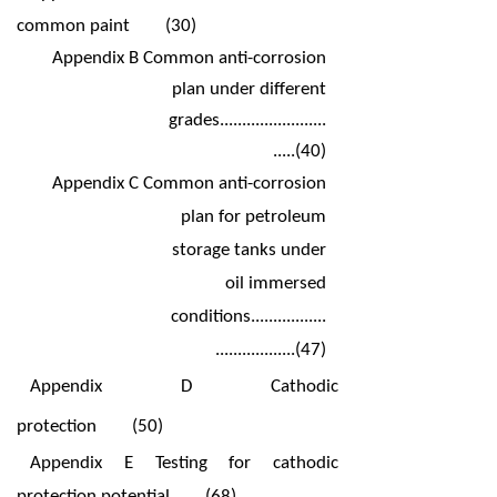
common paint
(30)
Appendix B Common anti-corrosion
plan under
different
grades
........................
.....
(40)
Appendix C Common anti-corrosion
plan for petroleum
storage tanks under
oil immersed
conditions
.................
..................
(47)
Appendix D Cathodic
protection
(50)
Appendix E Testing for cathodic
protection potential
(68)