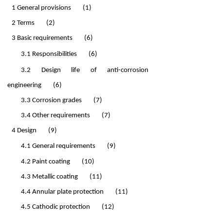
1 General provisions
(1)
2 Terms
(2)
3 Basic requirements
(6)
3.1 Responsibilities
(6)
3.2 Design life of anti-corrosion
engineering
(6)
3.3 Corrosion grades
(7)
3.4 Other requirements
(7)
4 Design
(9)
4.1 General requirements
(9)
4.2 Paint coating
(10)
4.3 Metallic coating
(11)
4.4 Annular plate protection
(11)
4.5 Cathodic protection
(12)