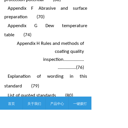
Appendix F Abrasive and surface
preparation
(70)
Appendix G Dew temperature
table
(74)
Appendix H Rules and methods of
coating quality
inspection
..................
................
(76)
Explanation of wording in this
standard
(79)
List of quoted standards
(80)
首页
关于我们
产品中心
一键拨打
Addition:Explanation of
provisions
(83)
1