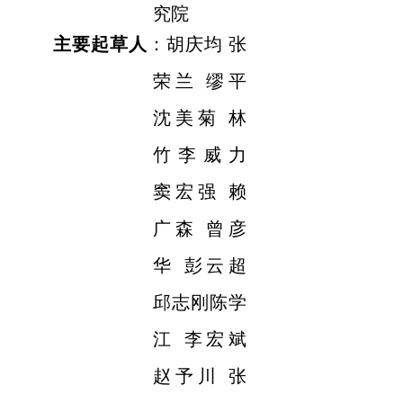
究院
主要起草人
：胡庆均 张
荣兰 缪平
沈美菊 林
竹
李威力
窦宏强 赖
广森 曾彦
华 彭云超
邱志刚陈学
江 李宏斌
赵予川 张