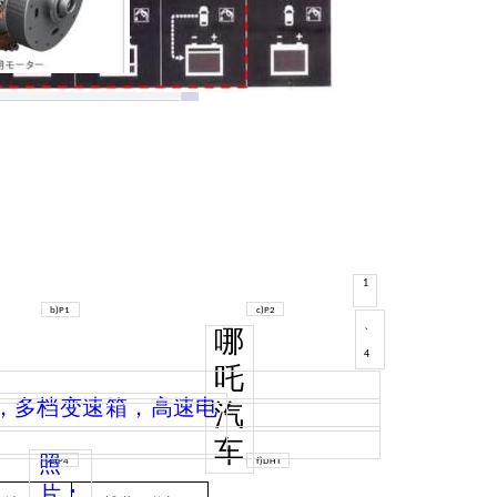
1
c)P2
b)P1
、
哪
4
吒
，多档变速箱，高速电
汽
车
照
e)P4
f)DHT
片
：