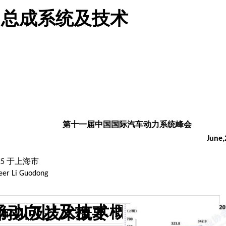
力总成系统及技术
第十一届中国国际汽车动力系统峰会
June,
于上海市
25
eer
Li
Guodong
场动向以及技术概
向以及技术概要