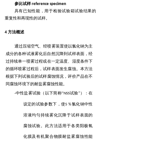
参比试样
reference specimen
具有已知性能，用于检验试验箱试验结果的
重复性和再现性的试样。
方法概述
4
通过压缩空气、经喷雾装置使以氯化钠为主
成分的各种试液雾化后自然沉降到试样表面，经
过持续
单一喷雾过程或在一定温度、湿度条件下
的循环喷雾过程后，试样表面发生腐蚀。本方法
根据下列试验
后的试样腐蚀情况，评价产品在不
同腐蚀环境下的耐盐雾腐蚀性能。
-中性盐雾试验（以下简称“
试验”）：在
NSS
设定的试验参数下，使
％氯化钠中性
5
溶液均匀持续
雾化沉降于试样表面的
腐蚀试验。此方法适用于各类阳极氧
化膜及有机聚合物膜耐盐雾腐蚀
性能