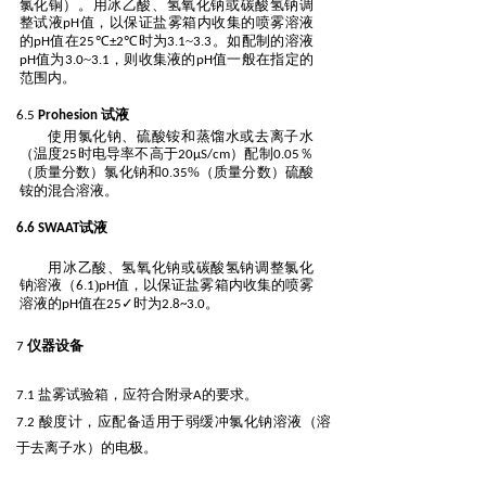
氯化铜）。用冰乙酸、氢氧化钠或碳酸氢钠调
整试液
值，以保证盐雾箱内收集的喷雾
溶液
pH
的
值在
时为
.
~
.
。如配制的溶液
pH
25℃±2℃
3
1
3
3
值为
.
~
.
，则收集液的
值一般在
指定的
pH
3
0
3
1
pH
范围内。
试液
6.5
Prohesion
使用氯化钠、硫酸铵和蒸馏水或去离子水
（温度
时电导率不高于
配制
25
20μS/cm）
0.05％
（质量分数）氯化钠和
.
%（质量分数）硫酸
0
35
铵的混合溶液。
试液
6.6 SWAAT
用冰乙酸、氢氧化钠或碳酸氢钠调整氯化
钠溶液（
.
)
值，以保证盐雾箱内收集的喷雾
6
1
pH
溶液的
值在
时为
pH
25
✓
2.8~3.0。
仪器设备
7
.
盐雾试验箱，应符合附录
的要求。
7
1
A
.
酸度计，应配备适用于弱缓冲氯化钠溶液（溶
7
2
于去离子水）的电极。