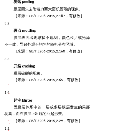
剥落
peeling
膜层因失去附着力而大面积脱落的现象。
来源
有修改
［
：GB/T 5206-2015,2.187，
］
3.2
斑点
mottling
膜层表面出现形状不规则，颜色和／或光泽
不一致，导致外观不均匀的随机分布区域。
来源
有修改
［
：GB/T 5206-2015,2.160，
］
3.3
开裂
cracking
膜层破裂的现象。
来源
有修改
［
：GB/T 5206-2015,2.65，
］
3.4
起泡
blister
因膜层体系中的一层或多层膜层发生的局部
剥离，而在膜层上出现的凸起形变。
来源
有修改
［
：GB/T 5206-2015,2.29，
］
3.5