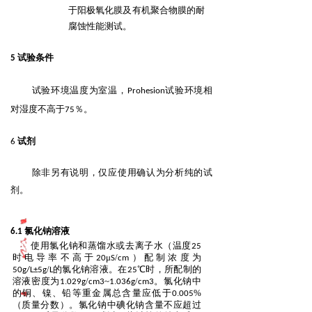
于阳极氧
化膜及有机聚合物膜的耐
腐蚀性能测试。
试验条件
5
试验环境温度为室温，
试验环境相
Prohesion
对湿度不高于
％。
75
试剂
6
除非另有说明，仅应使用确认为分析纯的试
剂。
.
氯化钠溶液
6
1
使用氯化钠和蒸馏水或去离子水（温度
25
时电导率不高于
μ
/
）配制浓度为
20
S
cm
/
的氯化钠溶液。在
℃时，所配制的
50g/L±5g
L
25
溶液密度为
.
/
~
.
/
。氯化钠
中
1
029g
cm3
1
036g
cm3
的铜、镍、铅等重金属总含量应低于
.
%
0
005
（质量分数）。氯化钠中碘化钠含量不应超过