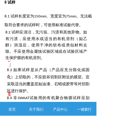
试样
8
.
试样长度宜为
、宽度宜为
。无法截
8
1
150mm
75mm
取符合要求的试样时，可使用标准试板代替。
.
试样应清洁，无污垢、污渍和其他异物。如
8
2
有污渍，应使用水或适当的有机溶剂（如乙
醇）润湿后，
使用干净的软布或类似材料去
除。不应使用会腐蚀试验区域或在试验区域产
生保护膜的有机溶剂。
.
如果试样是从产品（产品应充分陈化或固
8
3
化）上切取的，不应损坏切割区附近的膜层。宜
采取适当
的覆盖层如油漆、石蜡或胶带等对切割
区进行保护。
.
非
试验用的有机聚合物膜试样应划
8
4
SWAAT
线，试验前在试样表面划露出底材的划痕，划痕
首页
关于我们
产品中心
一键拨打
宽度
为
，划痕不贯穿试样边缘。如无特殊约
1mm
定，宜按下列方式划线：
-在试样表面沿对角线的方向划两条交叉线，
线段各端点与相应对角成等距离；