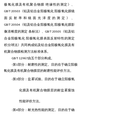
极氧化膜及有机聚合物膜 绝缘性的测定》、
/
《铝及铝合金
阳极氧化 阳极氧化膜镜
GB
T
20503
面反射率和镜面光泽度的测定》、
/
《铝及铝合金阳极氧化 阳极氧
化膜影
GB
T
20504
像清晰度的测定 条标法》、
/
《铝及铝
GB
T
20505
合金阳极氧化 阳极氧化膜表面反射特性的测
定
积分球法》共同构成铝及铝合金阳极氧化膜及有
机聚合物膜检测方法标准体系。
/
由五个部分构成。
GB
T
12967
-第
部分：耐磨性的测定。目的在于确立阳极
1
氧化膜及有机聚合物膜层的耐磨性能评价方法。
-第
部分：盐雾试验。目的在于确立阳极氧
3
化膜及有机聚合物膜层的耐盐雾腐蚀
性能评价
方法。
-第
部分：耐光热性能的测定。目的在于确
4