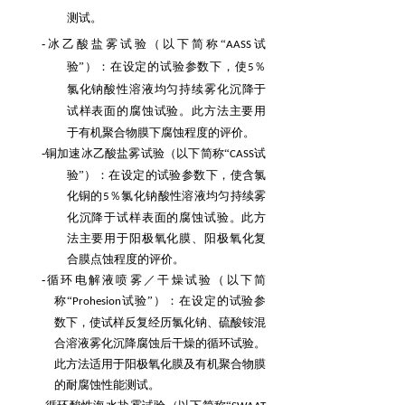
测试。
-冰乙酸盐雾试验（以下简称“
试
AASS
验”）：在设定的试验参数下，使
％
5
氯化钠酸性溶液均匀
持续雾化沉降于
试样表面的腐蚀试验。此方法主要用
于有机聚合物膜下腐蚀程度的评价。
-铜加速冰乙酸盐雾试验（以下简称“
试
CASS
验”）：在设定的试验参数下，使含氯
化铜的
％氯
化钠酸性溶液均匀持续雾
5
化沉降于试样表面的腐蚀试验。此方
法主要用于阳极氧化膜、阳极
氧化复
合膜点蚀程度的评价。
-循环电解液喷雾／干燥试验（以下简
称“
试验”）：在设定的试验参
Prohesion
数下，使试样反复经
历氯化钠、硫酸铵混
合溶液雾化沉降腐蚀后干燥的循环试验。
此方法适用于阳极氧化膜及有
机聚合物膜
的耐腐蚀性能测试。