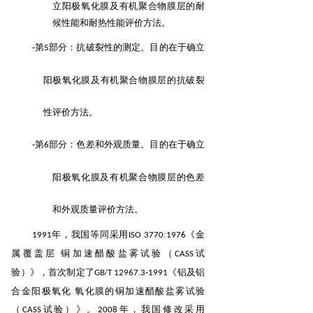
立阳极氧化膜及有机聚合物膜层的耐
候性能和耐
热性能评价方法。
-第
部分：抗破裂性的测定。目的在于确立
5
阳极氧化膜及有机聚合物膜层的抗破裂
性评价
方法。
-第
部分：色差和外观质量。目的在于确立
6
阳极氧化膜及有机聚合物膜层的色差
和外观质量
评价方法。
年，我国等同采用
:
《金
1991
ISO
3770
1976
属覆盖层 铜加速醋酸盐雾试验（
试
CASS
验）》，首次制
定了
/
.
-
《铝及铝
GB
T
12967
3
1991
合金阳极氧化 氧化膜的铜加速醋酸盐雾试验
（
试验）》。
年，我国修改采用
CASS
2008