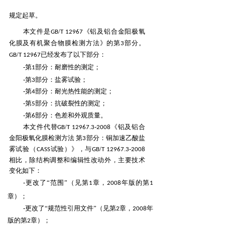
规定
起草。
本文件是
/
《铝及铝合金阳极氧
GB
T
12967
化膜及有机聚合物膜检测方法》的第
部分。
3
/
已经发布了以下部分：
GB
T
12967
-第
部分：耐磨性的测定；
1
-第
部分：盐雾试验；
3
-第
部分：耐光热性能的测定；
4
-第
部分：抗破裂性的测定；
5
-第
部分：色差和外观质量。
6
本文件代替
/
.
-
《铝及铝合
GB
T
12967
3
2008
金阳极氧化膜检测方法 第
部分：铜加速乙酸盐
3
雾
试验（
试验）》，与
/
.
-
CASS
GB
T
12967
3
2008
相比，除结构调整和编辑性改动外，主要技术
变化如下：
-更改了“范围”（见第
章，
年版的第
1
2008
1
章）；
-更改了“规范性引用文件”（见第
章，
年
2
2008
版的第
章）；
2