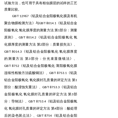
试验方法，也可用于具有相似膜层的试样的工艺
质量比较。
/
《铝及铝合金阳极氧化膜及有机
GB
T
12967
聚合物膜检测方法》与
/
.
《铝及铝合金
GB
T
8014
1
阳极
氧化 氧化膜厚度的测量方法 第
部分：测量
1
原则》、
/
.
《铝及铝合金阳极氧化 氧
GB
T
8014
2
化膜厚
度的测量方法 第
部分：质量损失法》、
2
/
.
《铝及铝合金阳极氧化 氧化膜厚度
GB
T
8014
3
的测量方
法 第
部分：分光束显微镜法》、
3
/
《铝及铝合金阳极氧化 薄阳极氧化膜
GB
T
8752
连续性检验方法
硫酸铜法》、
/
.
《铝及
GB
T
8753
1
铝合金阳极氧化 氧化膜封孔质量的评定方法 第
1
部分：酸浸蚀失重
法》、
/
.
《铝及铝合
GB
T
8753
3
金阳极氧化 氧化膜封孔质量的评定方法 第
部
3
分：导纳法》、
/
.
《铝及铝合金阳极氧
GB
T
8753
4
化 氧化膜封孔质量的评定方法 第
部分：酸处理
4
后的染色斑点
法》、
/
《铝及铝合金阳
GB
T
8754