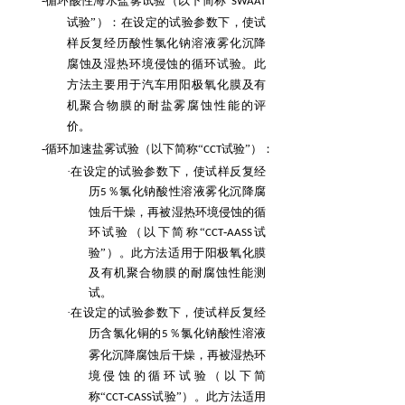
-循环酸性海水盐雾试验（以下简称“
SWAAT
试验”）：在设定的试验参数下，使试
样反复经历
酸性氯化钠溶液雾化沉降
腐蚀及湿热环境侵蚀的循环试验。此
方法主要用于汽车用阳极氧化
膜及有
机聚合物膜的耐盐雾腐蚀性能的评
价。
-循环加速盐雾试验（以下简称“
试验”）：
CCT
·在设定的试验参数下，使试样反复经
历
％氯化钠酸性溶液雾化沉降腐
5
蚀后干燥，再被湿
热环境侵蚀的循
环试验（以下简称“
-
试
CCT
AASS
验”）。此方法适用于阳极氧化膜
及有机
聚合物膜的耐腐蚀性能测
试。
·在设定的试验参数下，使试样反复经
历含氯化铜的
％氯化钠酸性溶液
5
雾化沉降腐蚀后干
燥，再被湿热环
境侵蚀的循环试验（以下简
称“
-
试验”）。此方法适用
CCT
CASS