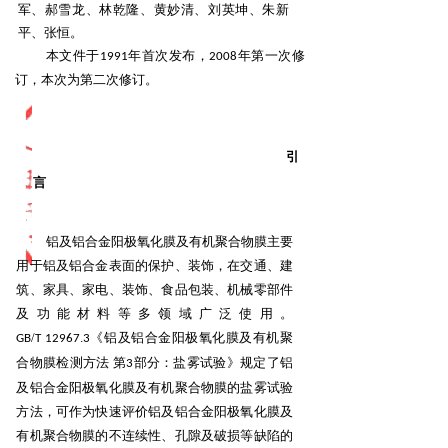
军、郝雪龙、
林乾隆、黄妙清、刘英坤、朱新
平、张恒。
本文件于
年首次发布，
年第一次修
1991
2008
订，本次为第二次修订。
引
言
铝及铝合金阳极氧化膜及有机聚合物膜主要
用于铝及铝合金表面的保护、装饰，在交通、建
筑、家
具、家电、装饰、食品包装、机械零部件
及功能材料等多领域广泛使用。
/
.
《铝及铝合金阳极
氧化膜及有机聚
GB
T
12967
3
合物膜检测方法 第
部分：盐雾试验》规定了铝
3
及铝合金阳极氧化膜及有机聚合物膜
的盐雾试验
方法，可作为快速评价铝及铝合金阳极氧化膜及
有机聚合物膜的不连续性、孔隙及破损等缺
陷的