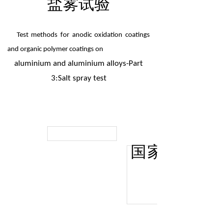
盐雾试验
Test methods for anodic oxidation coatings
and organic polymer coatings on
aluminium and aluminium alloys-Part
3:Salt spray test
国家标
化
管理
委员
会
场准