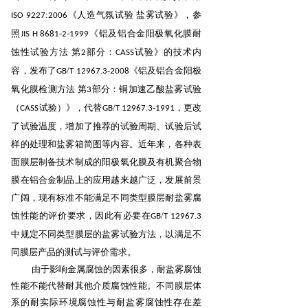
:
《人造气氛试验 盐雾试验》，参
ISO
9227
2006
照
-
-
《铝及铝
合金阳极氧化膜耐
JIS
H
8681
2
1999
蚀性试验方法 第
部分：
试验》的技术内
2
CASS
容，发布了
/
.
-
《铝及铝合金阳极
GB
T
12967
3
2008
氧化膜检测方法 第
部分：铜加速乙酸盐雾试验
3
（
试验）》，代替
/
.
-
，更改
CASS
GB
T
12967
3
1991
了试验温度，增加了推荐的试验周期、试验后试
样的处理和盐雾箱简图等内容。近年来，各种
表
面膜层制备技术制成的阳极氧化膜及有机聚合物
膜在铝合金制品上的应用越来越广泛，发展前景
广
阔，现有标准不能满足不同类型膜层耐盐雾腐
蚀性能的评价要求，因此有必要在
/
.
GB
T
12967
3
中规定
不同类型膜层的盐雾试验方法，以满足不
同膜层产品的测试与评价需求。
由于影响金属腐蚀的因素很多，耐盐雾腐蚀
性能不能代替耐其他介质腐蚀性能。不同膜层体
系的
耐实际环境腐蚀性与耐盐雾腐蚀性存在差