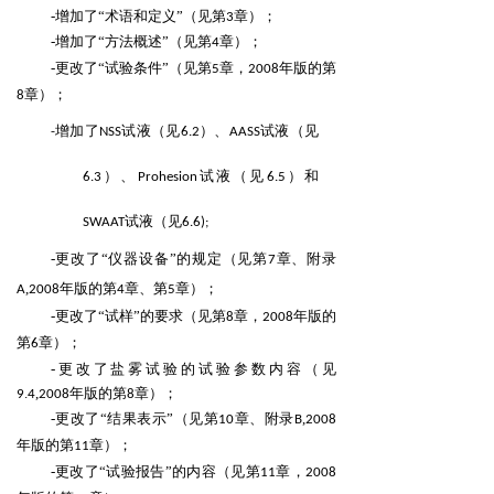
-增加了“术语和定义”（见第
章）；
3
-增加了“方法概述”（见第
章）；
4
-更改了“试验条件”（见第
章，
年版的第
5
2008
章）；
8
增加了
试液
见
试液
见
-
NSS
（
6.2）、AASS
（
试液
见
和
6.3）、Prohesion
（
6.5）
试液
见
SWAAT
（
6.6);
-更改了“仪器设备”的规定（见第
章、附录
7
,
年版的第
章、第
章）；
A
2008
4
5
-更改了“试样”的要求（见第
章，
年版的
8
2008
第
章）；
6
-更改了盐雾试验的试验参数内容（见
.
,
年版的第
章）；
9
4
2008
8
-更改了“结果表示”（见第
章、附录
,
10
B
2008
年版的第
章）；
11
-更改了“试验报告”的内容（见第
章，
11
2008