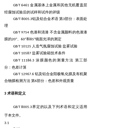
/
金属基体上金属和其他无机覆盖层
GB
T
6461
经腐蚀试验后的试样和试件的评级
铝及铝合金术语 第
部分：表面处
GB/T 8005.3
3
理
/
色漆和清漆 不含金属颜料的色漆漆
GB
T
9754
膜的
°、
°和
°镜面光泽的测定
20
60
85
/
人造气氛腐蚀试验 盐雾试验
GB
T
10125
/
盐雾试验箱技术条件
GB
T
10587
/
.
涂膜颜色的测量方法 第三部
GB
T
11186
3
分：色差计算
/
.
铝及铝合金阳极氧化膜及有机聚
GB
T
12967
6
合物膜检测方法 第
部分：色差和外观质量
6
术语和定义
3
/
.
界定的以及下列术语和定义适用
GB
T
8005
3
于本文件。
3.1