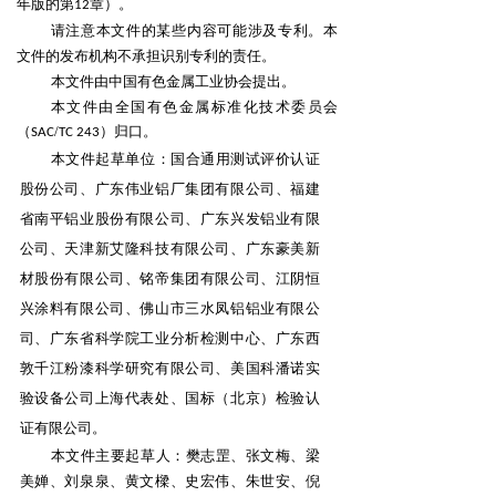
年版的第
章）。
12
请注意本文件的某些内容可能涉及专利。本
文件的发布机构不承担识别专利的责任。
本文件由中国有色金属工业协会提出。
本文件由全国有色金属标准化技术委员会
（
/
）归口。
SAC
TC
243
本文件起草单位：国合通用测试评价认证
股份公司、广东伟业铝厂集团有限公司、福建
省南平铝业
股份有限公司、广东兴发铝业有限
公司、天津新艾隆科技有限公司、广东豪美新
材股份有限公司、铭帝集
团有限公司、江阴恒
兴涂料有限公司、佛山市三水凤铝铝业有限公
司、广东省科学院工业分析检测中心、
广东西
敦千江粉漆科学研究有限公司、美国科潘诺实
验设备公司上海代表处、国标（北京）检验认
证有限
公司。
本文件主要起草人：樊志罡、张文梅、梁
美婵、刘泉泉、黄文樑、史宏伟、朱世安、倪