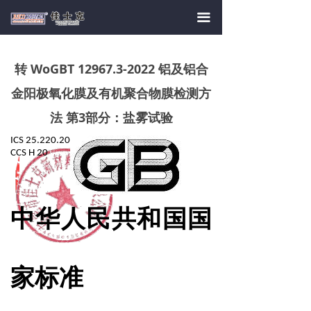
首页
끀
关于我们
转 WoGBT 12967.3-2022 铝及铝合
产品中心
金阳极氧化膜及有机聚合物膜检测方
新闻资讯
法 第3部分：盐雾试验
工艺标准
ICS 25.220.20
CCS H 20
产学合作
人员招聘
中华人民共和国国
联系我们
家标准