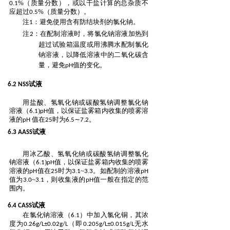
.
%（质量
分数），或以干盐计算的总杂质不
0
1
应超过
.
%（质量分数）。
0
5
注
：避免使用含有防结块剂的氯化钠。
1
注
：在配制溶液时，将氯化钠溶液加热到
2
超过试验箱温度或用沸腾水配制氯化
钠溶液，以降低溶液中的二氧化碳
含
量，避免
值的变化。
pH
试液
6.2 NSS
用盐酸、氢氧化钠或碳酸氢钠调整氯化钠
溶液（
.
)
值，以保证盐雾箱内收集的喷雾溶
6
1
pH
液的
值在
时为
pH
25
6.5∼7.2。
试液
6.3 AASS
用冰乙酸、氢氧化钠或碳酸氢钠调整氯化
钠溶液（
.
)
值，以保证盐雾箱内收集的喷雾
6
1
pH
溶液的
值在
时为
.
~
.
。如配制的溶液
pH
25
3
1
3
3
pH
值为
.
~
.
，则收集液的
值一般在指定的
范
3
0
3
1
pH
围内。
试液
6.4 CASS
在氯化钠溶液（
.
）中加入氯化铜
，其浓
6
1
度为
.
即
.
/
无水
0
26g/L±0.02g/L（
0.205g/L±
0
015g
L